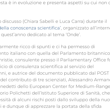
ta è in evoluzione e presenta aspetti su cui non c
discusso (Chiara Sabelli e Luca Carra) durante il
della conoscenza scientifica’
, organizzato all’inter
, quest’anno dedicato al tema ‘Onde’.
larmente ricco di spunti e ci ha permesso di
nto italiano con quella del Parlamento britannico
ristie, consulente presso il Parliamentary Office f
cio di consulenza scientifica al servizio del
nni, e autrice del documento pubblicato dal POST 
to del contributo di tre scienziati, Alessandro Arma
Benedetti dello European Center for Medium-Rang
io Polichetti dell’Istituto Superiore di Sanità, che
ità di alcuni rischi posti dallo sviluppo della nu
 e dunque di apprezzare la portata della sfida