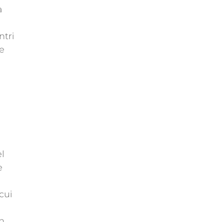
a
ntri
e
el
e
cui
in