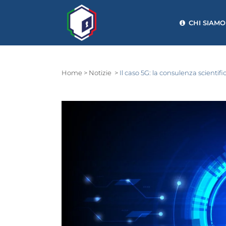
CHI SIAMO
Home
>
Notizie
>
Il caso 5G: la consulenza scientif