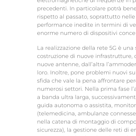
elettromagnetiche di frequenze in pa
precedenti. In particolare potrà ben
rispetto al passato, soprattutto nell
performance inedite in termini di ve
enorme numero di dispositivi concentr
La realizzazione della rete 5G è una 
costruzione di nuove infrastrutture, 
nuove antenne, dall’altra l’ammode
loro. Inoltre, pone problemi nuovi su
sfida che vale la pena affrontare pe
numerosi settori. Nella prima fase l
a banda ultra larga, successivamente 
guida autonoma o assistita, monitora
(telemedicina, ambulanze connesse, 
nella catena di montaggio di comp
sicurezza), la gestione delle reti di 