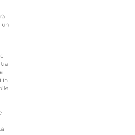
rà
e un
 e
tra
na
 in
bile
e
tà