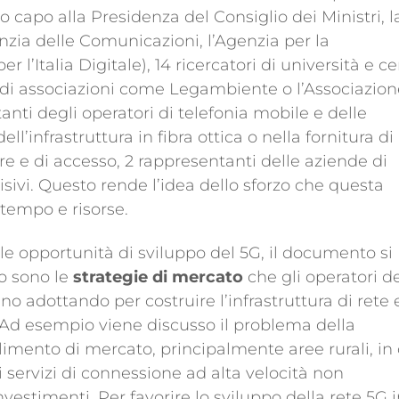
 capo alla Presidenza del Consiglio dei Ministri, l
anzia delle Comunicazioni, l’Agenzia per la
 l’Italia Digitale), 14 ricercatori di università e ce
i di associazioni come Legambiente o l’Associazion
nti degli operatori di telefonia mobile e delle
l’infrastruttura in fibra ottica o nella fornitura di
e e di accesso, 2 rappresentanti delle aziende di
isivi. Questo rende l’idea dello sforzo che questa
 tempo e risorse.
e opportunità di sviluppo del 5G, il documento si
o sono le
strategie di mercato
che gli operatori d
o adottando per costruire l’infrastruttura di rete 
. Ad esempio viene discusso il problema della
limento di mercato, principalmente aree rurali, in 
ervizi di connessione ad alta velocità non
nvestimenti. Per favorire lo sviluppo della rete 5G 