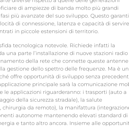
rte diverse rispetto a quelle delle generazioni
eficiare di ampiezze di banda molto più grandi
e fasi più avanzate del suo sviluppo. Questo garanti
locità di connessione, latenza e capacità di servir
ati in piccole estensioni di territorio.
sfida tecnologica notevole. Richiede infatti la
da una parte l’installazione di nuove stazioni radio
rnamento della rete che connette queste antenne 
lla gestione dello spettro delle frequenze. Ma è u
rché offre opportunità di sviluppo senza precedenti
’applicazione principale sarà la comunicazione mo
le applicazioni riguarderanno: i trasporti (auto a
ggio della sicurezza stradale), la salute
chirurgia da remoto), la manifattura (integrazion
onenti autonome mantenendo elevati standard di
energia e tanto altro ancora. Insieme alle opportuni