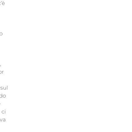
’è
no
,
or
sul
ndo
e
 ci
ova