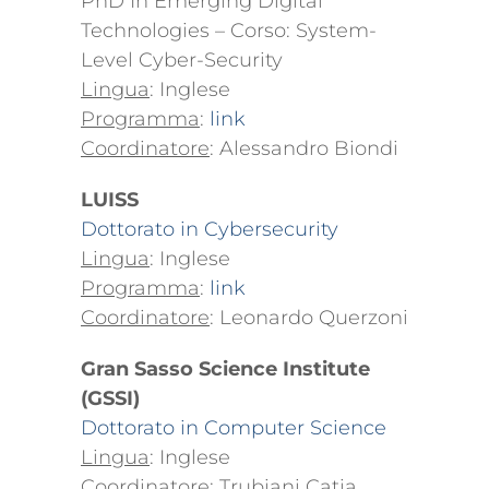
PhD In Emerging Digital
Technologies – Corso: System-
Level Cyber-Security
Lingua
: Inglese
Programma
:
link
Coordinatore
: Alessandro Biondi
LUISS
Dottorato in Cybersecurity
Lingua
: Inglese
Programma
:
link
Coordinatore
: Leonardo Querzoni
Gran Sasso Science Institute
(GSSI)
Dottorato in Computer Science
Lingua
: Inglese
Coordinatore
: Trubiani Catia