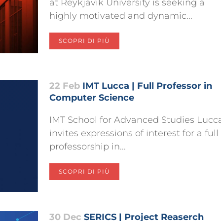
at Reykjavik University is seeking a
highly motivated and dynamic...
SCOPRI DI PIÙ
22 Feb
IMT Lucca | Full Professor in
Computer Science
IMT School for Advanced Studies Lucc
invites expressions of interest for a full
professorship in...
SCOPRI DI PIÙ
30 Dec
SERICS | Project Reaserch