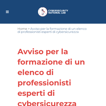
Home
>
Avviso per la formazione di un elenco
di professionisti esperti di cybersicurezza
Avviso per la
formazione di un
elenco di
professionisti
esperti di
cybersicurezza