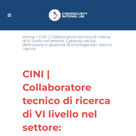
Home
>
CINI | Collaboratore tecnico di ricerca
di VI livello nel settore: Cybersicurezza,
definizione e gestione di ontologie per i beni e
i servizi
CINI |
Collaboratore
tecnico di ricerca
di VI livello nel
settore: