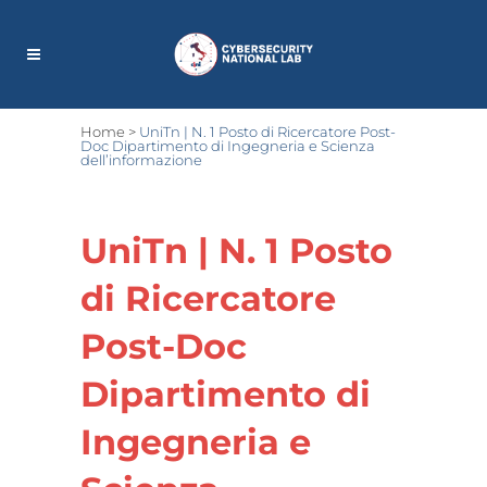
Home
>
UniTn | N. 1 Posto di Ricercatore Post-
Doc Dipartimento di Ingegneria e Scienza
dell’informazione
UniTn | N. 1 Posto
di Ricercatore
Post-Doc
Dipartimento di
Ingegneria e