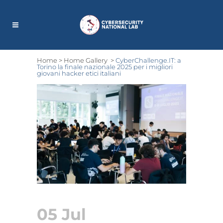
Home
>
Home Gallery
>
CyberChallenge.IT: a
Torino la finale nazionale 2025 per i migliori
giovani hacker etici italiani
05 Jul