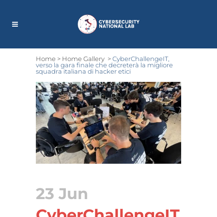
Home
>
Home Gallery
>
CyberChallengeIT,
verso la gara finale che decreterà la migliore
squadra italiana di hacker etici
23 Jun
CyberChallengeIT,