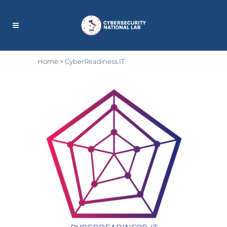
Home
>
CyberReadiness.IT