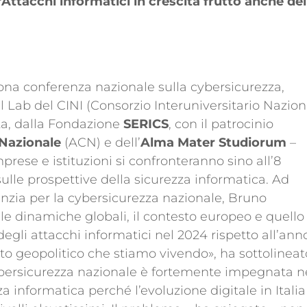
“Attacchi informatici in crescita frutto anche del
nona conferenza nazionale sulla cybersicurezza,
 Lab del CINI (Consorzio Interuniversitario Nazion
lta, dalla Fondazione
SERICS
, con il patrocinio
 Nazionale
(ACN) e dell’
Alma Mater Studiorum
–
prese e istituzioni si confronteranno sino all’8
ulle prospettive della sicurezza informatica. Ad
genzia per la cybersicurezza nazionale, Bruno
lle dinamiche globali, il contesto europeo e quello
gli attacchi informatici nel 2024 rispetto all’ann
o geopolitico che stiamo vivendo», ha sottolineat
ybersicurezza nazionale è fortemente impegnata n
a informatica perché l’evoluzione digitale in Italia