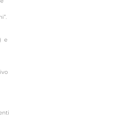
 è
i”.
) e
ivo
enti