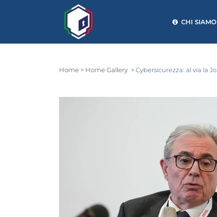
CHI SIAMO
Home
>
Home Gallery
>
Cybersicurezza: al via la 