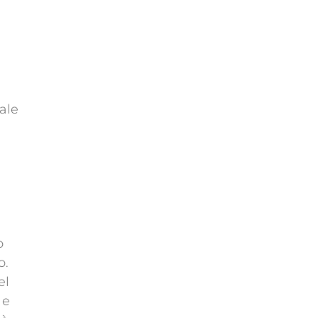
ale
o
o.
el
 e