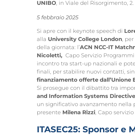
UNIBO
, in Viale del Risorgimento, 2.
5 febbraio 2025
Si apre con il keynote speech di
Lor
alla
University College London
, pe
della giornata: l’
ACN NCC-IT Match
Nicoletti,
Capo Servizio Programmi in
incontro tra start-up nazionali e poten
finali, per stabilire nuovi contatti, si
finanziamento offerte dall’Unione 
Si prosegue con il dibattito tra impor
and Information Systems Directive
un significativo avanzamento nella pr
presente
Milena Rizzi
, Capo servizi
ITASEC25: Sponsor e 