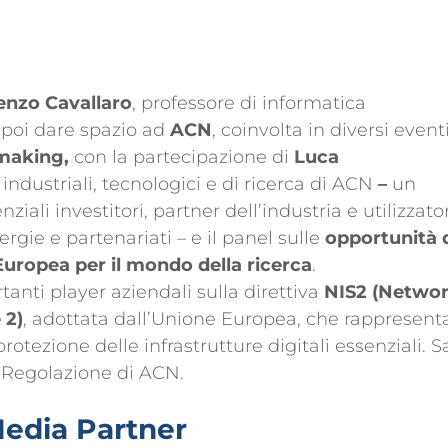
enzo Cavallaro
, professore di informatica
r poi dare spazio ad
ACN
, coinvolta in diversi event
making,
con la partecipazione di
Luca
dustriali, tecnologici e di ricerca di ACN
–
un
ziali investitori, partner dell’industria e utilizzator
nergie e partenariati – e il panel sulle
opportunità 
Europea per il mondo della ricerca
.
tanti player aziendali sulla direttiva
NIS2 (Netwo
 2)
, adottata dall’Unione Europea, che rappresent
otezione delle infrastrutture digitali essenziali. S
o Regolazione di ACN.
Media Partner