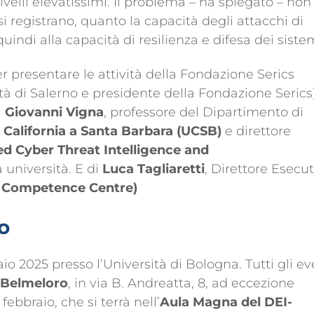
velli elevatissimi. Il problema – ha spiegato – non
i registrano, quanto la capacità degli attacchi di
indi alla capacità di resilienza e difesa dei sistem
r presentare le attività della Fondazione Serics
tà di Salerno e presidente della Fondazione Serics
i
Giovanni Vigna
, professore del Dipartimento di
a California a Santa Barbara (UCSB)
e direttore
ed Cyber Threat Intelligence and
a università.
E di
Luca Tagliaretti
, Direttore Esecut
 Competence Centre)
o
aio 2025 presso l’Università di Bologna. Tutti gli ev
 Belmeloro
, in via B. Andreatta, 8, ad eccezione
 febbraio, che si terrà nell’
Aula Magna del DEI-