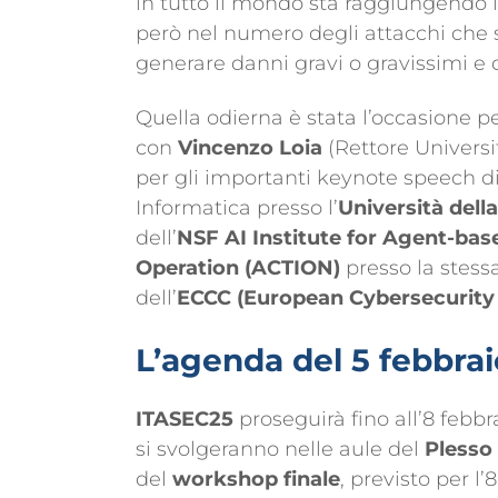
in tutto il mondo sta raggiungendo li
però nel numero degli attacchi che s
generare danni gravi o gravissimi e qu
Quella odierna è stata l’occasione pe
con
Vincenzo Loia
(Rettore Universi
per gli importanti keynote speech d
Informatica presso l’
Università dell
dell’
NSF AI Institute for Agent-bas
Operation
(ACTION)
presso la stess
dell’
ECCC (European Cybersecurity
L’agenda del 5 febbrai
ITASEC25
proseguirà fino
all’8 febbr
si svolgeranno nelle aule del
Plesso
del
workshop finale
, previsto per l’8