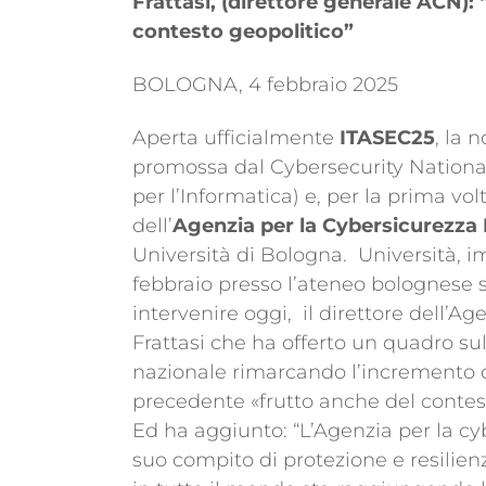
Frattasi, (direttore generale ACN): 
contesto geopolitico”
BOLOGNA, 4 febbraio 2025
Aperta ufficialmente
ITASEC25
, la 
promossa dal Cybersecurity National
per l’Informatica) e, per la prima vo
dell’
Agenzia per la Cybersicurezza
Università di Bologna. Università, im
febbraio presso l’ateneo bolognese s
intervenire oggi,
il direttore dell’A
Frattasi che ha offerto un quadro su
nazionale rimarcando l’incremento de
precedente «frutto anche del contest
Ed ha aggiunto: “L’Agenzia per la c
suo compito di protezione e resilienz