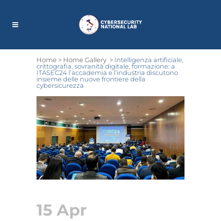
Home
>
Home Gallery
>
Intelligenza artificiale,
crittografia, sovranità digitale, formazione: a
ITASEC24 l’accademia e l’industria discutono
insieme delle nuove frontiere della
cybersicurezza
15 Apr