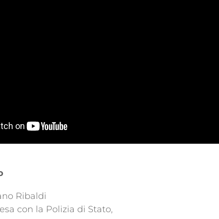
o
ano Ribaldi
esa con la Polizia di Stato,