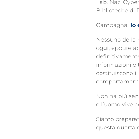
Lab. Naz. Cyber
Biblioteche di
Campagna:
Io 
Nessuno della 
oggi, eppure ap
definitivamente
informazioni ol
costituiscono i
comportamenti
Non ha più sens
e l’uomo vive 
Siamo preparat
questa quarta 