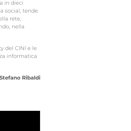
a in dieci
a social, tende
lla rete,
ndo, nella
ty del CINI e le
zza informatica
Stefano Ribaldi