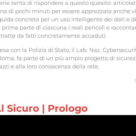
rie tenta di rispondere a questo quesito: articolat
na di pochi minuti per essere apprezzata anche vi
uida concreta per un uso intelligente dei dati e de
 prima parte di ciascuna i reali pericoli e racconta
 tratte da fatti concretamente accaduti.
esa con la Polizia di Stato, il Lab. Naz. Cybersecuri
Roma, fa parte di un più ampio progetto di sicure
azzi e alla loro conoscenza della rete.
Al Sicuro | Prologo