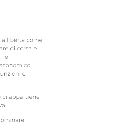
la libertà come
are di corsa e
: le
e economico,
funzioni e
e ci appartiene
va.
 dominare