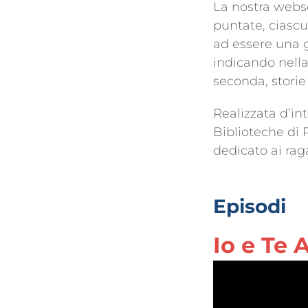
La nostra webse
puntate, ciascu
ad essere una g
indicando nella
seconda, storie
Realizzata d’int
Biblioteche di 
dedicato ai rag
Episodi
Io e Te 