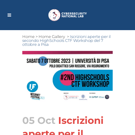
Home
>
Home Gallery
>
Iscrizioni aperte per il
secondo HighSchools CTF Workshop del 7
ottobre a Pisa
05 Oct
Iscrizioni
aperte per il