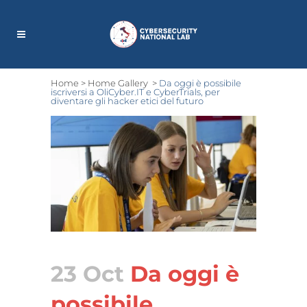
Home
>
Home Gallery
>
Da oggi è possibile
iscriversi a OliCyber.IT e CyberTrials, per
diventare gli hacker etici del futuro
23 Oct
Da oggi è
possibile