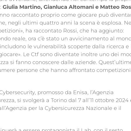
o:
Giulia Martino, Gianluca Altomani e Matteo Ros
anno raccontato proprio come giocare può diventa
che, negli ultimi quattro anni la scena è esplosa. Ne
tizioni», ha raccontato Rossi, che ha aggiunto:
ndo reale, ora c’è stato un avvicinamento al mon
includono le vulnerabilità scoperte dalla ricerca e 
 giocare». Le Ctf sono diventate inoltre uno dei mo
rezza si fanno conoscere dalle aziende. Quest’ultim
umere persone che hanno affrontato competizioni
ybersecurity, promosso da Enisa, l’Agenzia
ezza, si svolgerà a Torino dal 7 all’11 ottobre 2024 
l’Agenzia per la Cybersicurezza Nazionale e il
inuerà a essere protagonista il Lab, con il sesto