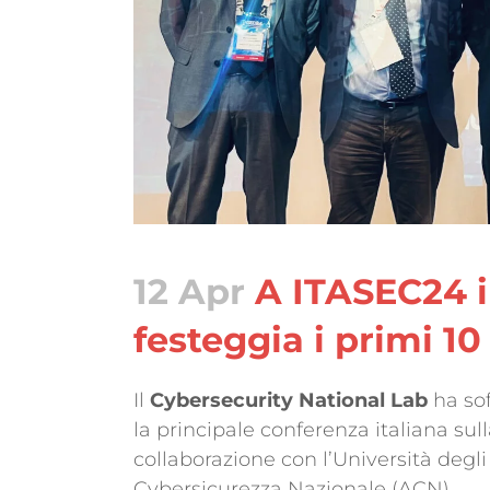
12 Apr
A ITASEC24 i
festeggia i primi 10
Il
Cybersecurity National Lab
ha sof
la principale conferenza italiana sul
collaborazione con l’Università degli 
Cybersicurezza Nazionale (ACN).