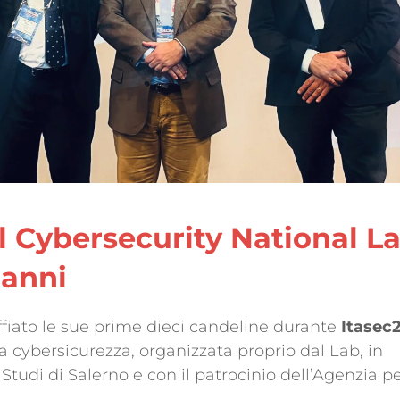
l Cybersecurity National L
 anni
fiato le sue prime dieci candeline durante
Itasec
la cybersicurezza, organizzata proprio dal Lab, in
Studi di Salerno e con il patrocinio dell’Agenzia pe