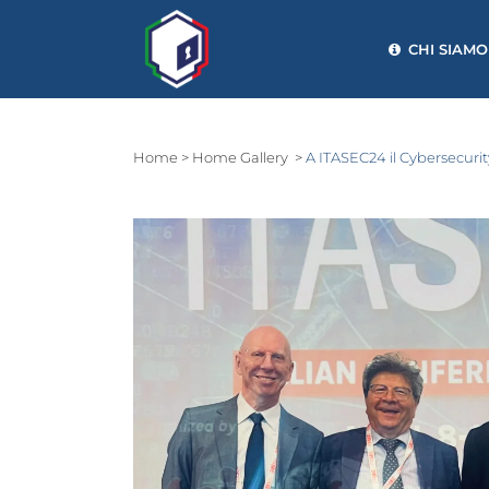
CHI SIAMO
Home
>
Home Gallery
>
A ITASEC24 il Cybersecurit