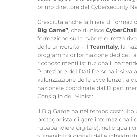
primo direttore del Cybersecurity Na
Cresciuta anche la filiera di formaz
Big Game”
, che riunisce
CyberChalle
formazione sulla cybersicurezza rivol
delle università – il
TeamItaly
, la na
programmi di formazione dedicati ai
riconoscimenti istituzionali: parten
Protezione dei Dati Personali, si va
valorizzazione delle eccellenze”, a qu
nazionale coordinata dal Dipartiment
Consiglio dei Ministri.
Il Big Game ha nel tempo costruito u
protagonista di gare internazionali d
rubabandiera digitale), nelle quali c
vulnerabilità digitali delle infrastr