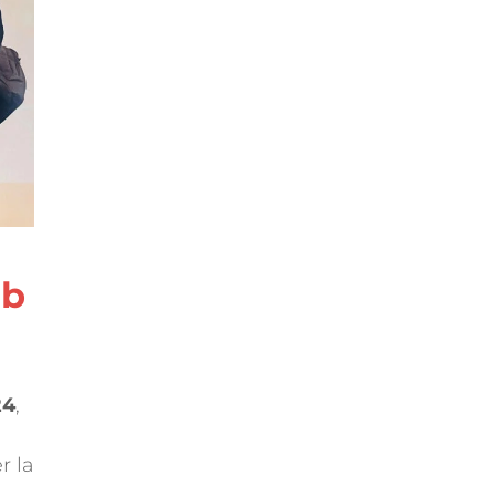
ab
24
,
r la