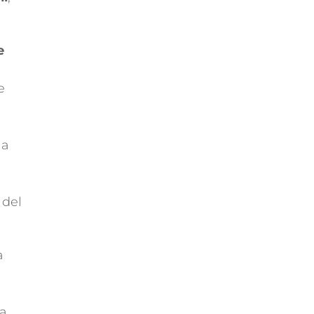
e
e
la
 del
a
a.