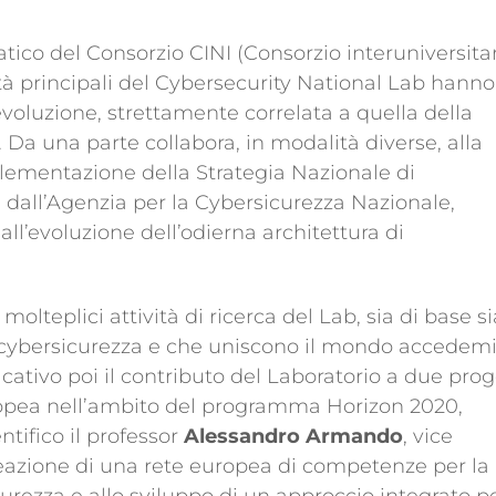
ico del Consorzio CINI (Consorzio interuniversita
vità principali del Cybersecurity National Lab hanno
 evoluzione, strettamente correlata a quella della
. Da una parte collabora, in modalità diverse, alla
plementazione della Strategia Nazionale di
 dall’Agenzia per la Cybersicurezza Nazionale,
 all’evoluzione dell’odierna architettura di
olteplici attività di ricerca del Lab, sia di base si
a cybersicurezza e che uniscono il mondo accedemi
ificativo poi il contributo del Laboratorio a due prog
opea nell’ambito del programma Horizon 2020,
tifico il professor
Alessandro Armando
, vice
 creazione di una rete europea di competenze per la
curezza e allo sviluppo di un approccio integrato p