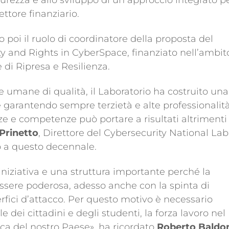
ettore finanziario.
o poi il ruolo di coordinatore della proposta del
ty and Rights in CyberSpace, finanziato nell’ambit
 di Ripresa e Resilienza.
se umane di qualità, il Laboratorio ha costruito una
e garantendo sempre terzietà e alte professionalità
ze e competenze può portare a risultati altrimenti
Prinetto
, Direttore del Cybersecurity National Lab
o a questo decennale.
iniziativa e una struttura importante perché la
essere poderosa, adesso anche con la spinta di
fici d’attacco. Per questo motivo è necessario
dei cittadini e degli studenti, la forza lavoro nel
ica del nostro Paese», ha ricordato
Roberto Baldo