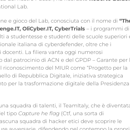
tional Lab.
ione e gioco del Lab, conosciuta con il nome di
“Th
nge.IT, OliCyber.IT, CyberTrials
– i programmi di
ti a studentesse e studenti delle scuole superiori 
zionale italiana di cyberdefender, oltre che i
 docenti. La filiera vanta oggi numerosi
do dal patrocinio di ACN e del GPDP – Garante per 
 al riconoscimento del MIUR come “Progetto per la
ello di Repubblica Digitale, iniziativa strategica
o per la trasformazione digitale della Presidenza
na squadra di talenti, il TeamItaly, che è diventat
el tipo
Capture he flag
(Ctf, una sorta di
iascuna squadra di hacker etici deve scoprire le
utture avversarie, difendendo nel contempo la propri