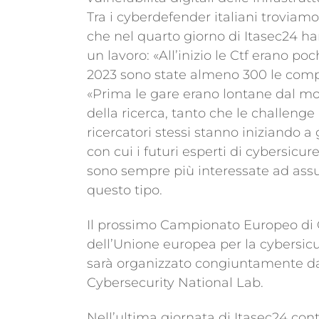
Tra i cyberdefender italiani troviam
che nel quarto giorno di Itasec24 h
un lavoro: «All’inizio le Ctf erano po
2023 sono state almeno 300 le compe
«Prima le gare erano lontane dal mo
della ricerca, tanto che le challenge 
ricercatori stessi stanno iniziando a
con cui i futuri esperti di cybersicu
sono sempre più interessate ad ass
questo tipo.
Il prossimo Campionato Europeo di C
dell’Unione europea per la cybersicur
sarà organizzato congiuntamente dal
Cybersecurity National Lab.
Nell’ultima giornata di Itasec24 cont