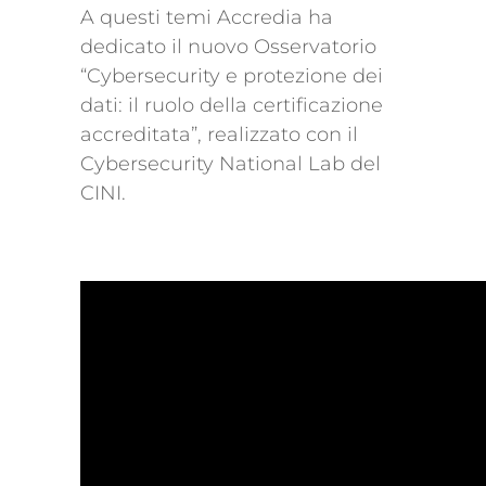
A questi temi Accredia ha
dedicato il nuovo Osservatorio
“Cybersecurity e protezione dei
dati: il ruolo della certificazione
accreditata”, realizzato con il
Cybersecurity National Lab del
CINI.