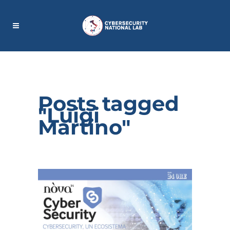
Posts tagged
"Luigi
Martino"