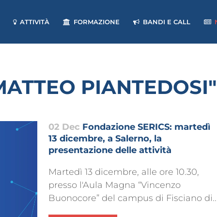
ATTIVITÀ
FORMAZIONE
BANDI E CALL
"MATTEO PIANTEDOSI"
02 Dec
Fondazione SERICS: martedì
13 dicembre, a Salerno, la
presentazione delle attività
Martedì 13 dicembre, alle ore 10.30,
presso l'Aula Magna “Vincenzo
Buonocore” del campus di Fisciano di..