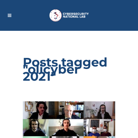
Posts tagged
"olicyber
2021"