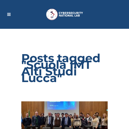
Posts tagged
"Scuola IMT
Alti Studi
Lucca"