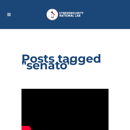
Posts tagged
"senato"