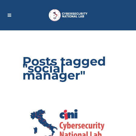
Posts tagged
"social
manager"