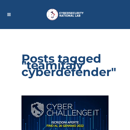
Posts tagged
"teamitaly
cyberdefender"