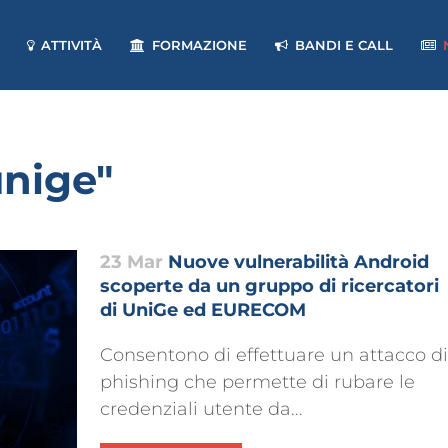
ATTIVITÀ
FORMAZIONE
BANDI E CALL
unige"
23 Mar
Nuove vulnerabilità Android
scoperte da un gruppo di ricercatori
di UniGe ed EURECOM
Consentono di effettuare un attacco di
phishing che permette di rubare le
credenziali utente da...