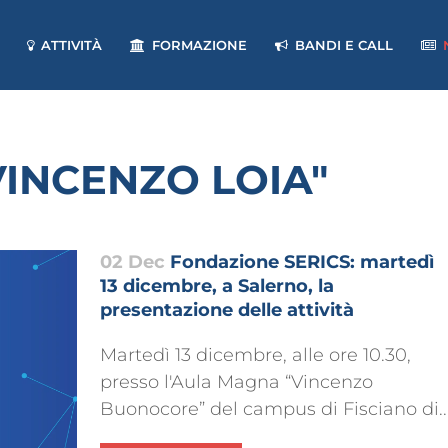
ATTIVITÀ
FORMAZIONE
BANDI E CALL
"VINCENZO LOIA"
02 Dec
Fondazione SERICS: martedì
13 dicembre, a Salerno, la
presentazione delle attività
Martedì 13 dicembre, alle ore 10.30,
presso l'Aula Magna “Vincenzo
Buonocore” del campus di Fisciano di..