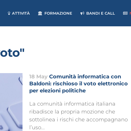
ATTIVITÀ
FORMAZIONE
BANDI E CALL
oto"
18 May
Comunità informatica con
Baldoni: rischioso il voto elettronico
per elezioni politiche
La comunità informatica italiana
ribadisce la propria mozione che
sottolinea i rischi che accompagnano
l’uso...