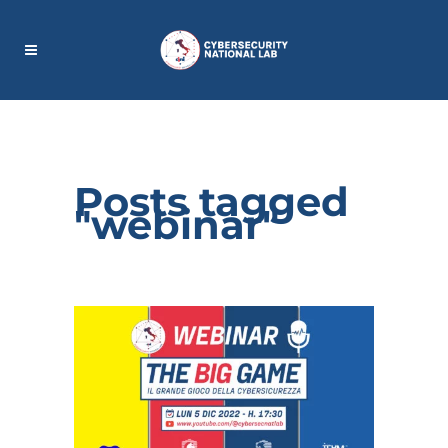
Posts tagged
"webinar"