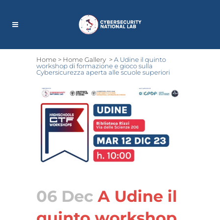
Home
>
Home Gallery
>
A Udine il quinto
workshop di formazione e gioco sulla
Cybersicurezza aperta alle scuole superiori
06 Dec
A Udine il
quinto workshop