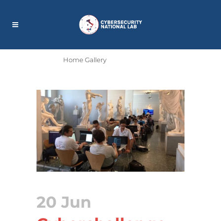
Home
>
Home Gallery
>
Cyberchallenge 2019,
a Chiavari 18 team si preparano alla sfida per
diventare cyberdefender e a entrare nel Team
Italy
20 Jun