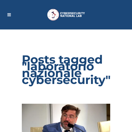
Posts tagged
"laboratorio
nazionale
cybersecurity"