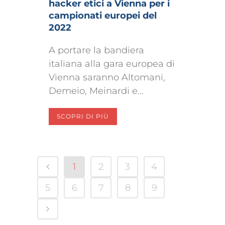
hacker etici a Vienna per i
campionati europei del
2022
A portare la bandiera
italiana alla gara europea di
Vienna saranno Altomani,
Demeio, Meinardi e...
SCOPRI DI PIÙ
1
2
3
4
5
6
7
8
9