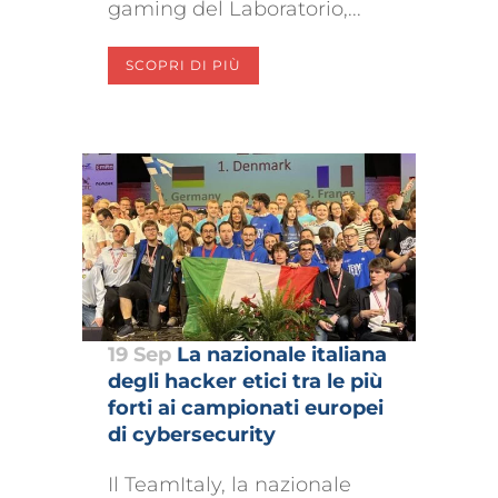
gaming del Laboratorio,...
SCOPRI DI PIÙ
19 Sep
La nazionale italiana
degli hacker etici tra le più
forti ai campionati europei
di cybersecurity
Il TeamItaly, la nazionale