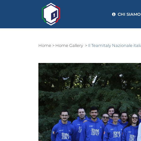
CHI SIAMO
Home
>
Home Gallery
>
Il TeamItaly Nazionale ita