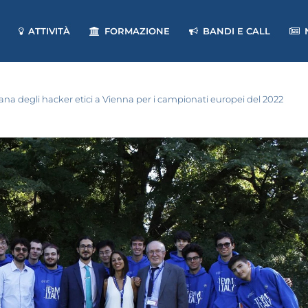
ATTIVITÀ
FORMAZIONE
BANDI E CALL
liana degli hacker etici a Vienna per i campionati europei del 2022