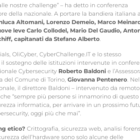
lle nostre challenge” – ha detto in conferenza
ore della nazionale. A portare la bandiera italiana a
nluca Altomani, Lorenzo Demeio, Marco Meinard
nuove leve Carlo Collodel, Mario Del Gaudio, Anto
hiff, capitanati da Stefano Alberto
.
ials, OliCyber, CyberChallenge.IT e lo stesso
il sostegno delle istituzioni intervenute in confer
zionale Cybersecurity
Roberto Baldoni
e l’Assessor
za del Comune di Torino,
Giovanna Pentenero
. Nel
onale, il direttore Baldoni – intervenuto da remoto
 che “sempre più persone si innamorino di questo
urezza informatica, per arrivare in un prossimo fut
bersecurity, oggi più che mai”.
ng etico?
Crittografia, sicurezza web, analisi foren
icurezza dell’hardware sono solo alcune delle