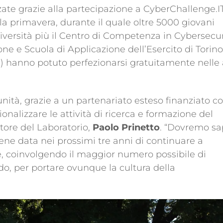
rzate grazie alla partecipazione a CyberChallenge.IT
la primavera, durante il quale oltre 5000 giovani
niversità più il Centro di Competenza in Cybersecur
e e Scuola di Applicazione dell’Esercito di Torino
) hanno potuto perfezionarsi gratuitamente nelle 
nità, grazie a un partenariato esteso finanziato co
onalizzare le attività di ricerca e formazione del
tore del Laboratorio,
Paolo Prinetto
. “Dovremo sa
viene data nei prossimi tre anni di continuare a
e, coinvolgendo il maggior numero possibile di
grado, per portare ovunque la cultura della