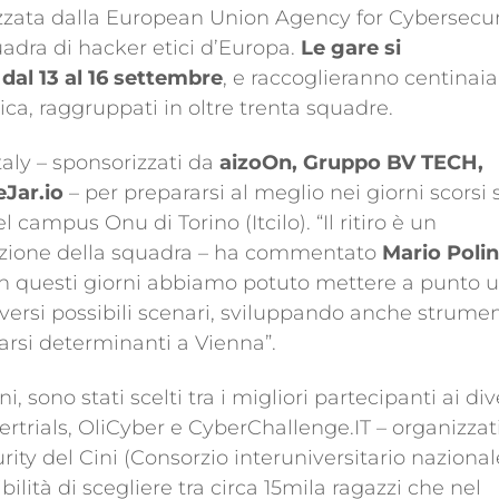
zzata dalla European Union Agency for Cybersecur
uadra di hacker etici d’Europa.
Le gare si
dal 13 al 16 settembre
, e raccoglieranno centinaia
ica, raggruppati in oltre trenta squadre.
taly – sponsorizzati da
aizoOn, Gruppo BV TECH,
eJar.io
– per prepararsi al meglio nei giorni scorsi s
el campus Onu di Torino (Itcilo). “Il ritiro è un
uzione della squadra – ha commentato
Mario Poli
 In questi giorni abbiamo potuto mettere a punto 
iversi possibili scenari, sviluppando anche strumen
arsi determinanti a Vienna”.
i, sono stati scelti tra i migliori partecipanti ai div
ertrials, OliCyber e CyberChallenge.IT – organizzat
ity del Cini (Consorzio interuniversitario nazional
ilità di scegliere tra circa 15mila ragazzi che nel