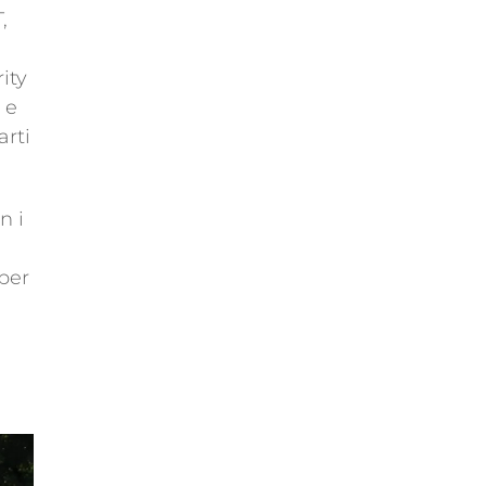
,
ity
 e
arti
n i
per