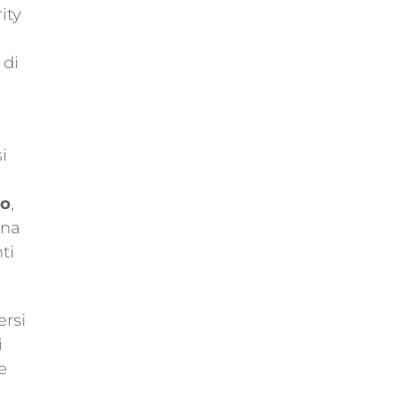
ity
 di
i
no
,
una
ti
ersi
i
e