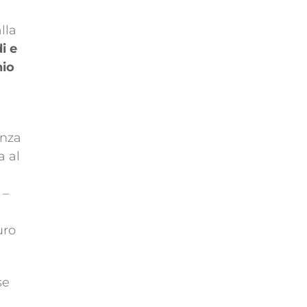
lla
i e
nio
enza
a al
 –
uro
se