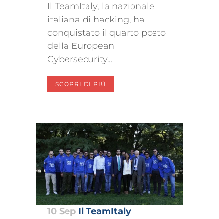
Il TeamItaly, la nazionale
italiana di hacking, ha
conquistato il quarto posto
della European
Cybersecurity...
SCOPRI DI PIÙ
10 Sep
Il TeamItaly