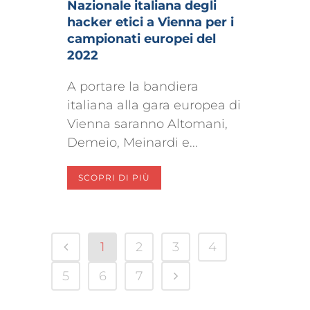
Nazionale italiana degli
hacker etici a Vienna per i
campionati europei del
2022
A portare la bandiera
italiana alla gara europea di
Vienna saranno Altomani,
Demeio, Meinardi e...
SCOPRI DI PIÙ
1
2
3
4
5
6
7