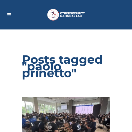
Posts tagged
"paolo
prinetto"