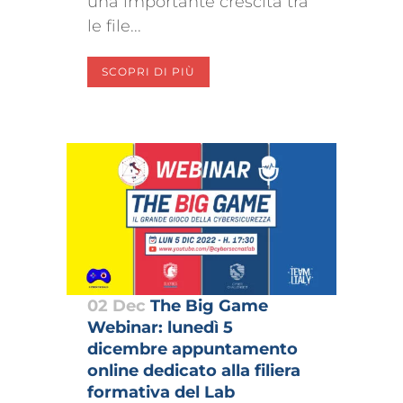
una importante crescita tra
le file...
SCOPRI DI PIÙ
02 Dec
The Big Game
Webinar: lunedì 5
dicembre appuntamento
online dedicato alla filiera
formativa del Lab