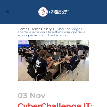
Home
>
Home Gallery
>
CyberChallenge.IT:
aperte le iscrizioni alla settima edizione della
scuola per aspiranti hacker etici
03 Nov
CyberChallenge.IT: