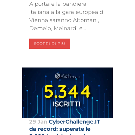
A portare la bandiera
italiana alla gara europea di
Vienna saranno Altomani,
Demeio, Meinardi e...
SCOPRI DI PIÙ
29 Jan
CyberChallenge.IT
da record: superate le