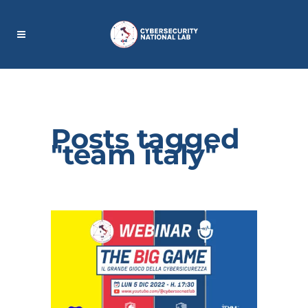
Posts tagged
"team italy"