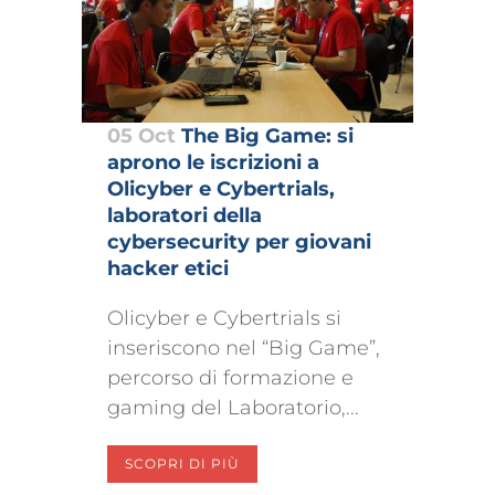
05 Oct
The Big Game: si
aprono le iscrizioni a
Olicyber e Cybertrials,
laboratori della
cybersecurity per giovani
hacker etici
Olicyber e Cybertrials si
inseriscono nel “Big Game”,
percorso di formazione e
gaming del Laboratorio,...
SCOPRI DI PIÙ