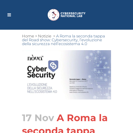
Home
>
Notizie
>
A Roma la seconda tappa
del Road show: Cybersecurity, l’evoluzione
della sicurezza nell’ecosistema 4.0
17 Nov
A Roma la
seconda tappa