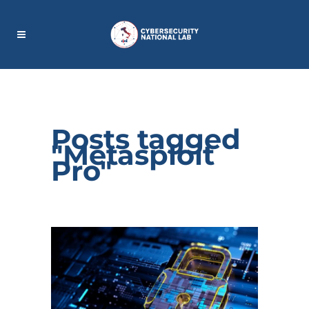
Posts tagged
"Metasploit
Pro"