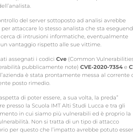
ll’analista.
ontrollo del server sottoposto ad analisi avrebbe
à per attaccare lo stesso analista che sta eseguen
icerca di intrusioni informatiche, eventualmente
un vantaggio rispetto alle sue vittime.
tati assegnati i codici
Cve
(Common Vulnerabilitie
nerabilità pubblicamente note)
CVE-2020-7354
e
C
l’azienda è stata prontamente messa al corrente 
nte posto rimedio.
petta di poter essere, a sua volta, la preda”
 presso la Scuola IMT Alti Studi Lucca e tra gli
omento in cui siamo più vulnerabili ed è proprio la
nerabilità. Non si tratta di un tipo di attacco
io per questo che l’impatto avrebbe potuto esse