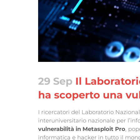
29 Sep
Il Laborator
ha scoperto una vul
I ricercatori del Laboratorio Naziona
interuniversitario nazionale per l’i
vulnerabilità in Metasploit Pro
, pop
informatica e hacker in tutto il mon