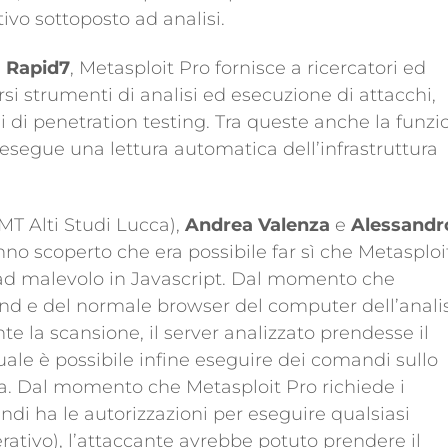
tivo sottoposto ad analisi.
e
Rapid7
, Metasploit Pro fornisce a ricercatori ed
rsi strumenti di analisi ed esecuzione di attacchi,
i di penetration testing. Tra queste anche la funzi
 esegue una lettura automatica dell’infrastruttura
MT Alti Studi Lucca),
Andrea Valenza
e
Alessandr
no scoperto che era possibile far sì che Metasploi
oad malevolo in Javascript. Dal momento che
end e del normale browser del computer dell’analis
te la scansione, il server analizzato prendesse il
quale è possibile infine eseguire dei comandi sullo
ta. Dal momento che Metasploit Pro richiede i
indi ha le autorizzazioni per eseguire qualsiasi
ativo), l’attaccante avrebbe potuto prendere il