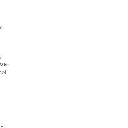
do
s
VE-
del
re