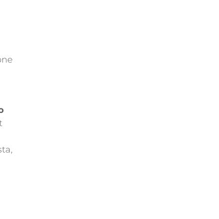
one
o
t
ta,