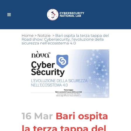
Home
>
Notizie
>
Bari ospita la terza tappa del
Road show: Cybersecurity, l’evoluzione della
sicurezza nell’ecosistema 4.0
16 Mar
Bari ospita
la terza tappa del