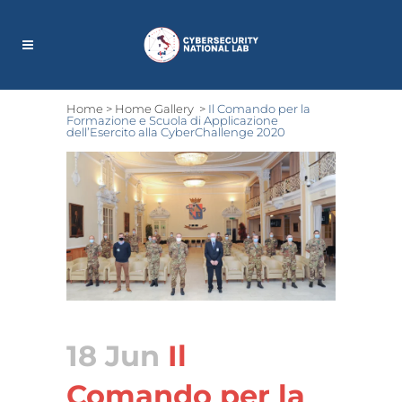
Home
>
Home Gallery
>
Il Comando per la
Formazione e Scuola di Applicazione
dell’Esercito alla CyberChallenge 2020
18 Jun
Il
Comando per la