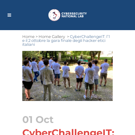
Home
>
Home Gallery
>
CyberChallengeIT: l’1
e il 2 ottobre la gara finale degli hacker etici
italiani
01 Oct
CyberChallengeIT: