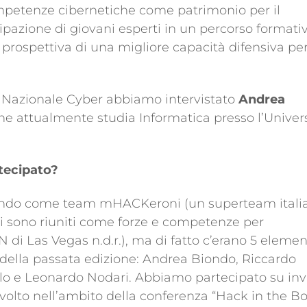
petenze cibernetiche come patrimonio per il
pazione di giovani esperti in un percorso formati
a prospettiva di una migliore capacità difensiva pe
a Nazionale Cyber abbiamo intervistato
Andrea
 che attualmente studia Informatica presso l’Univer
rtecipato?
pando come team mHACKeroni (un superteam itali
 si sono riuniti come forze e competenze per
 Las Vegas n.d.r.), ma di fatto c’erano 5 elemen
 della passata edizione: Andrea Biondo, Riccardo
lo e Leonardo Nodari. Abbiamo partecipato su inv
svolto nell’ambito della conferenza “Hack in the Bo