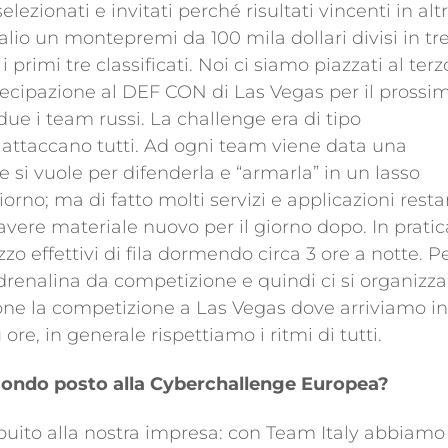
lezionati e invitati perché risultati vincenti in alt
alio un montepremi da 100 mila dollari divisi in tr
 primi tre classificati. Noi ci siamo piazzati al terz
artecipazione al DEF CON di Las Vegas per il prossi
ue i team russi. La challenge era di tipo
i attaccano tutti. Ad ogni team viene data una
 si vuole per difenderla e “armarla” in un lasso
iorno; ma di fatto molti servizi e applicazioni rest
 avere materiale nuovo per il giorno dopo. In pratic
o effettivi di fila dormendo circa 3 ore a notte. P
drenalina da competizione e quindi ci si organizza
ione la competizione a Las Vegas dove arriviamo i
ore, in generale rispettiamo i ritmi di tutti.
econdo posto alla Cyberchallenge Europea?
ibuito alla nostra impresa: con Team Italy abbiamo