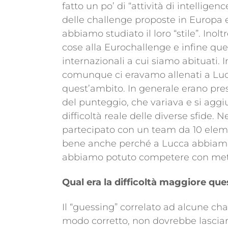
fatto un po’ di “attività di intellige
delle challenge proposte in Europa er
abbiamo studiato il loro “stile”. In
cose alla Eurochallenge e infine que
internazionali a cui siamo abituati. 
comunque ci eravamo allenati a Lucc
quest’ambito. In generale erano pr
del punteggio, che variava e si agg
difficoltà reale delle diverse sfide.
partecipato con un team da 10 eleme
bene anche perché a Lucca abbiamo 
abbiamo potuto competere con metà 
Qual era la difficoltà maggiore qu
Il “guessing” correlato ad alcune cha
modo corretto, non dovrebbe lasciar