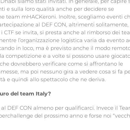
abi siamo stati invitati. In generale, per capire 
ti e sulla loro qualità anche per decidere se
me team mHACKeroni. Inoltre, scegliamo eventi c
partecipazione al DEF CON, altrimenti solitamente, 
i CTF se invita, si presta anche al rimborso dei t
mentre l’organizzazione logistica varia da evento 
cando in loco, ma è previsto anche il modo remoto
 la competizione e a volte si possono usare giocato
che dovrebbero verificare come si affrontano le
messe, ma poi nessuno gira a vedere cosa si fa p
tà e quindi allo spettacolo che ne deriva.
uro del team Italy?
DEF CON almeno per qualificarci. Invece il Te
 Cyberchallenge del prossimo anno e forse noi “vecch