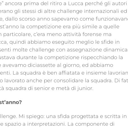
nce” ancora prima del ritiro a Lucca perché gli autori
ano gli stessi di altre challenge internazionali ed
oltre, dallo scorso anno sapevamo come funzionavan
st’anno la competizione era più simile a quelle
In particolare, c’era meno attività forense ma
a, quindi abbiamo eseguito meglio le sfide in
esenti molte challenge con assegnazione dinamica
iustava durante la competizione rispecchiando la
 Ne avevamo diciassette al giorno, ed abbiamo
nti. La squadra è ben affiatata e insieme lavori
lavorato anche per consolidare la squadra. Di fa
squadra di senior e metà di junior.
est’anno?
llenge. Mi spiego: una sfida progettata e scritta in
e spazio a interpretazioni. La componente di