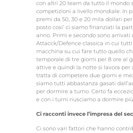
con altri 20 team da tutto il mondo se
competizioni a livello mondiale. In p
premi da 50, 30 e 20 mila dollari per i
posto cosi’ ci siamo finanziati la p
anno. Primi e secondo sono arrivati d
Attacck/Defence classica in cui tutt
macchina su cui fare tutto quello che
temporale di tre giorni per 8 ore al g
attive e quindi la notte si lavora per
tratta di competere due giorni e mezz
siamo tutti abbastanza gasati dall’a
per dormire a turno. Certo fa eccez
e con i turni riusciamo a dormire più 
Ci racconti invece l’impresa del s
Ci sono vari fattori che hanno contr