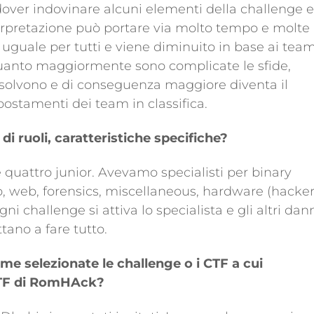
over indovinare alcuni elementi della challenge e
erpretazione può portare via molto tempo e molte
 uguale per tutti e viene diminuito in base ai tea
 quanto maggiormente sono complicate le sfide,
isolvono e di conseguenza maggiore diventa il
postamenti dei team in classifica.
i ruoli, caratteristiche specifiche?
 e quattro junior. Avevamo specialisti per binary
o, web, forensics, miscellaneous, hardware (hacke
ogni challenge si attiva lo specialista e gli altri dan
tano a fare tutto.
 selezionate le challenge o i CTF a cui
CTF di RomHAck?