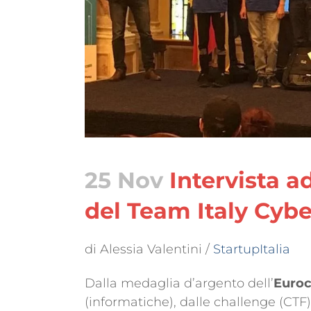
25 Nov
Intervista a
del Team Italy Cyb
di Alessia Valentini /
StartupItalia
Dalla medaglia d’argento dell’
Euroc
(informatiche), dalle challenge (CTF)