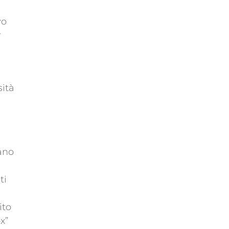
vo
r
sità
ano
ti
ito
x”