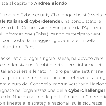
ista al capitano
Andrea Biondo
 European Cybersecurity Challenge che si è svolta 
le Italiana di Cyberdefender
, ha conquistato la
mossa dalla Commissione Europea e dall’Agenzia
ell’informazione (Enisa), hanno partecipato venti
, composte dai maggiori giovani talenti della
altrettanti Paesi.
acker etici di ogni singolo Paese, ha dovuto dare
e e offensive nell’ambito dei sistemi informatici.
aliano si era allenato in ritiro per una settimana
cca, per rafforzare le proprie competenze e strateg
ta a cura del Consorzio Interuniversitario Nazion
pegnato nell’organizzazione della
CyberChallengeI
te dal Nucleo nazionale per la Sicurezza Ciberneti
 allineate alle strategie nazionali sulla sicurezza