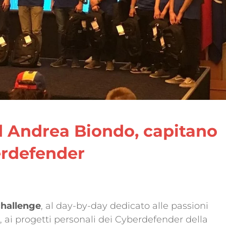
d Andrea Biondo, capitano
erdefender
hallenge
, al day-by-day dedicato alle passioni
, ai progetti personali dei Cyberdefender della