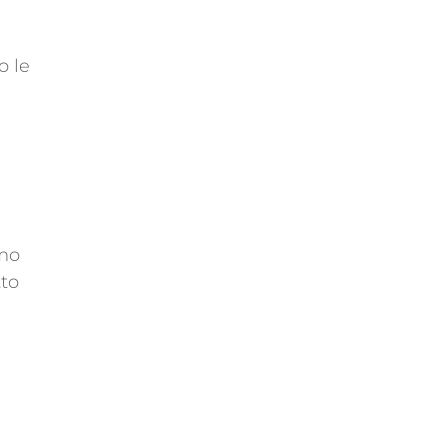
o le
amo
tto