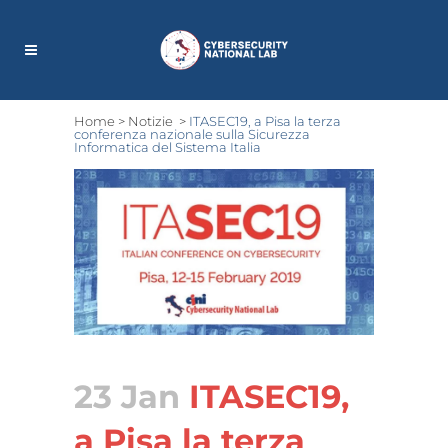
Home
>
Notizie
>
ITASEC19, a Pisa la terza
conferenza nazionale sulla Sicurezza
Informatica del Sistema Italia
23 Jan
ITASEC19,
a Pisa la terza