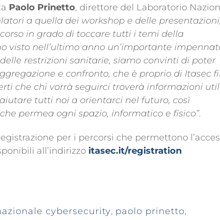
ta
Paolo Prinetto
, direttore del Laboratorio Nazio
elatori a quella dei workshop e delle presentazioni
orso in grado di toccare tutti i temi della
mo visto nell’ultimo anno un’importante impennat
lle restrizioni sanitarie, siamo convinti di poter
gregazione e confronto, che è proprio di Itasec f
ti che chi vorrà seguirci troverà informazioni utili
tare tutti noi a orientarci nel futuro, così
 che permea ogni spazio, informatico e fisico”
.
egistrazione per i percorsi che permettono l’acce
onibili all’indirizzo
itasec.it/registration
nazionale cybersecurity
,
paolo prinetto
,