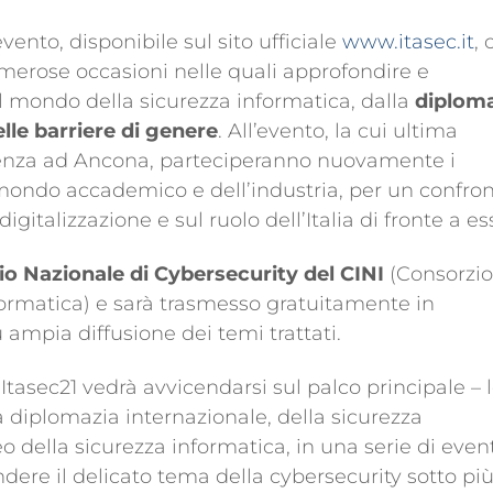
ento, disponibile sul sito ufficiale
www.itasec.it
, 
erose occasioni nelle quali approfondire e
al mondo della sicurezza informatica, dalla
diplom
le barriere di genere
. All’evento, la cui ultima
esenza ad Ancona, parteciperanno nuovamente i
l mondo accademico e dell’industria, per un confro
 digitalizzazione e sul ruolo dell’Italia di fronte a es
io Nazionale di Cybersecurity del CINI
(Consorzio
nformatica) e sarà trasmesso gratuitamente in
 ampia diffusione dei temi trattati.
 Itasec21 vedrà avvicendarsi sul palco principale – 
la diplomazia internazionale, della sicurezza
della sicurezza informatica, in una serie di event
dere il delicato tema della cybersecurity sotto pi