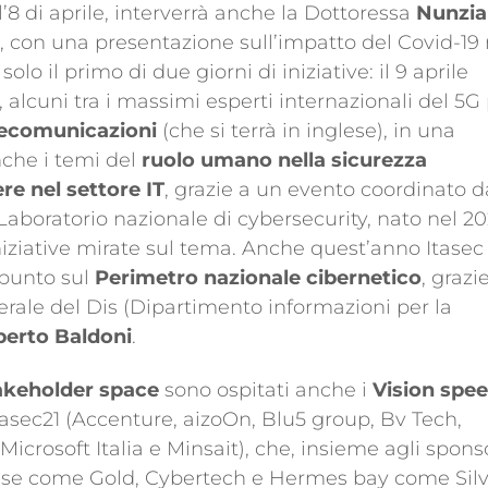
 l’8 di aprile, interverrà anche la Dottoressa
Nunzia
le, con una presentazione sull’impatto del Covid-19 
o il primo di due giorni di iniziative: il 9 aprile
, alcuni tra i massimi esperti internazionali del 5G
elecomunicazioni
(che si terrà in inglese), in una
che i temi del
ruolo umano nella sicurezza
ere nel settore IT
, grazie a un evento coordinato d
Laboratorio nazionale di cybersecurity, nato nel 2
niziative mirate sul tema. Anche quest’anno Itasec
 punto sul
Perimetro nazionale cibernetico
, grazi
erale del Dis (Dipartimento informazioni per la
erto Baldoni
.
akeholder space
sono ospitati anche i
Vision spe
asec21 (Accenture, aizoOn, Blu5 group, Bv Tech,
icrosoft Italia e Minsait), che, insieme agli spons
esse come Gold, Cybertech e Hermes bay come Silv