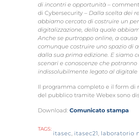
di incontri e opportunità
– commen
di Cybersecurity –
Dalla scelta dei r
abbiamo cercato di costruire un perc
digitalizzazione, della quale abbia
Anche se purtroppo online, a causa de
comunque costruire uno spazio di ag
dalla sua prima edizione. E siamo cer
scenari e conoscenze che potranno aiu
indissolubilmente legato al digitale
Il programma completo e il form di r
del pubblico tramite Webex sono disp
Download:
Comunicato stampa
TAGS:
itasec
,
itasec21
,
laboratorio 