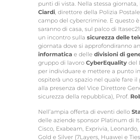
punti di vista. Nella stessa giornata,
Ciardi
, direttore della Polizia Posta
campo del cybercrimine. E questo è sol
saranno di casa, sul palco di Itasec21
un incontro sulla
sicurezza delle t
giornata dove si approfondiranno an
informatica
e delle
divisioni di gen
gruppo di lavoro
CyberEquality
del 
per individuare e mettere a punto i
ospiterà uno spazio nel quale fare il
alla presenza del Vice Direttore Gen
sicurezza della repubblica), Prof.
Rob
Nell’ampia offerta di eventi dello
St
delle aziende sponsor Platinum di It
Cisco, Exabeam, Exprivia, Leonardo, M
Gold e Silver (7Layers, Huawei e Ti