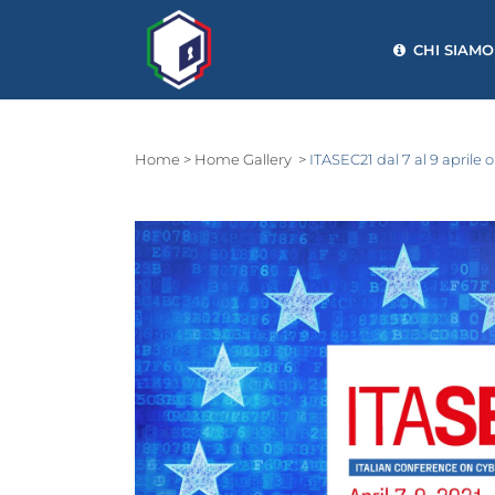
CHI SIAMO
Home
>
Home Gallery
>
ITASEC21 dal 7 al 9 aprile 