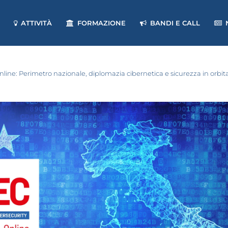
ATTIVITÀ
FORMAZIONE
BANDI E CALL
online: Perimetro nazionale, diplomazia cibernetica e sicurezza in orbit