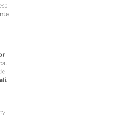
ess
ante
or
ca,
dei
ali
.
ty