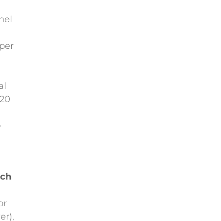
nel
 per
al
020
e
ech
or
er),