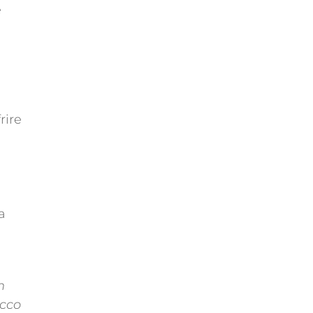
e
rire
a
n
icco