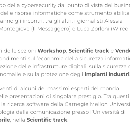
o della cybersecurity dal punto di vista del busin
 delle risorse informatiche come strumento abilit
 gli incontri, tra gli altri, i giornalisti Alessia
 Montegiove (Il Messaggero) e Luca Zorloni (Wired
ri delle sezioni
Workshop
,
Scientific track
e
Vend
ondimenti sull’economia della sicurezza informati
ezione delle infrastrutture digitali, sulla sicurezza 
e anomalie e sulla protezione degli
impianti industri
rventi di alcuni dei massimi esperti del mondo
delle presentazioni di singolare prestigio. Tra questi
r la ricerca software della Carnegie Mellon Universi
iologia della comunicazione presso l’Università di
prile
, nella
Scientific track
.