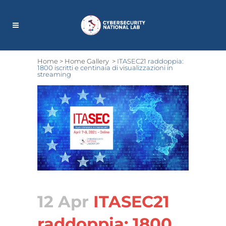
Home
>
Home Gallery
>
ITASEC21 raddoppia:
1800 iscritti e centinaia di visualizzazioni in
streaming
12 Apr
ITASEC21
raddoppia: 1800