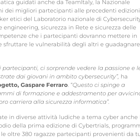
matica guidati anche da TeamItaly, la Nazionale
i dei migliori partecipanti alle precedenti edizioni
er etici del Laboratorio nazionale di Cybersecurity
se engineering, sicurezza in Rete e sicurezza delle
competenze che i partecipanti dovranno mettere in
sfruttare le vulnerabilità degli altri e guadagnare 
 partecipanti, ci sorprende vedere la passione e l
rate dai giovani in ambito cybersecurity”,
ha
ogetto, Gaspare Ferraro
. “
Questo ci spinge a
grammi di formazione e addestramento per avvicin
ro carriera alla sicurezza informatica”.
te in diverse attività ludiche a tema cyber anche 
odio della prima edizione di Cybertrials, program
 le oltre 380 ragazze partecipanti provenienti da t