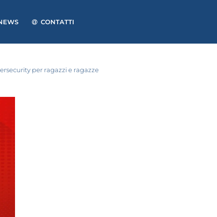
NEWS
CONTATTI
ybersecurity per ragazzi e ragazze