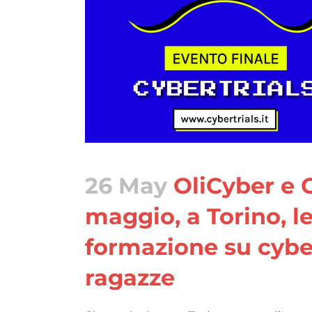
26 May
OliCyber e C
maggio, a Torino, le
formazione su cyber
ragazze