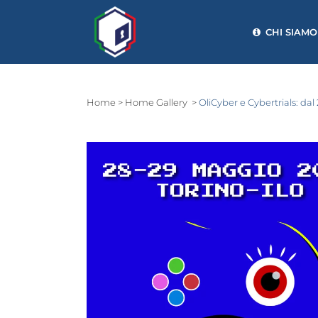
CHI SIAMO
Home
>
Home Gallery
>
OliCyber e Cybertrials: dal