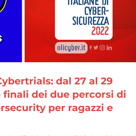
ybertrials: dal 27 al 29
 finali dei due percorsi di
security per ragazzi e