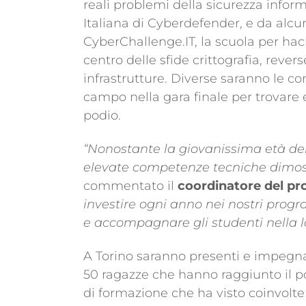
reali problemi della sicurezza infor
Italiana di Cyberdefender, e da alcun
CyberChallenge.IT, la scuola per hack
centro delle sfide crittografia, rever
infrastrutture. Diverse saranno le 
campo nella gara finale per trovare e 
podio.
“Nonostante la giovanissima età dei
elevate competenze tecniche dimost
commentato il
coordinatore del pr
investire ogni anno nei nostri pro
e accompagnare gli studenti nella lo
A Torino saranno presenti e impegna
50 ragazze che hanno raggiunto il p
di formazione che ha visto coinvolte