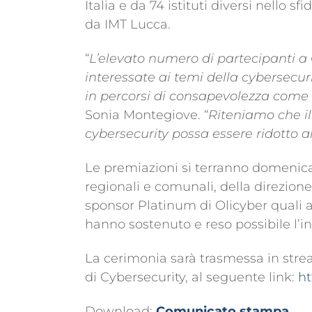
Italia e da 74 istituti diversi nello s
da IMT Lucca.
“
L’elevato numero di partecipanti a
interessate ai temi della cybersecur
in percorsi di consapevolezza come
Sonia Montegiove. “
Riteniamo che il
cybersecurity possa essere ridotto a
Le premiazioni si terranno domenica 
regionali e comunali, della direzion
sponsor Platinum di Olicyber quali a
hanno sostenuto e reso possibile l’ini
La cerimonia sarà trasmessa in stre
di Cybersecurity, al seguente link:
h
Download:
Comunicato stampa