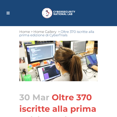
Home
>
Home Gallery
>
Oltre 370 iscritte alla
prima edizione di CyberTrials
30 Mar
Oltre 370
iscritte alla prima