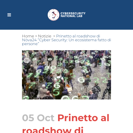
Home
>
Notizie
>
Prinetto al roadshow di
Nòva24 “Cyber Security: Un ecosistema fatto di
persone”
05 Oct
Prinetto al
roadshow di