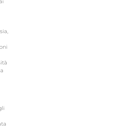
ai
sia,
oni
ità
la
li
ata