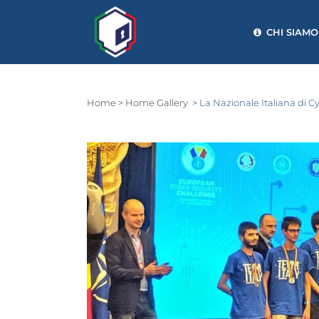
CHI SIAMO
Home
>
Home Gallery
>
La Nazionale Italiana di C