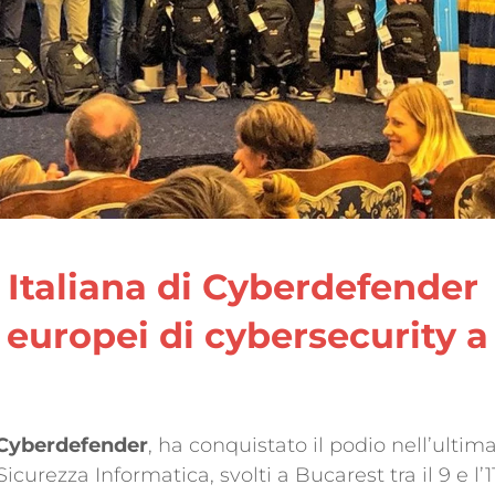
 Italiana di Cyberdefender
i europei di cybersecurity a
 Cyberdefender
, ha conquistato il podio nell’ultim
urezza Informatica, svolti a Bucarest tra il 9 e l’1