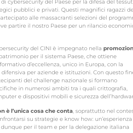
di cybersecurity del Paese per la difesa del tessu
tegici pubblici e privati. Questi magnifici ragazzi de
 partecipato alle massacranti selezioni del progra
ve partire il nostro Paese per un rilancio economi
ybersecurity del CINI è impegnato nella
promozio
atrimonio per il sistema Paese, che ottiene
formativo d’eccellenza, unico in Europa, con la
difensiva per aziende e istituzioni. Con questo fine
tecipanti del challenge nazionale si formano
fiche in numerosi ambiti tra i quali crittografia,
puter e dispositivi mobili e sicurezza dell’hardwa
n è l’unica cosa che conta
, soprattutto nel conte
frontarsi su strategie e know how: un’esperienza
dunque per il team e per la delegazione italiana