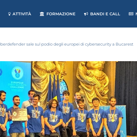
ATTIVITÀ
FORMAZIONE
BANDI E CALL
yberdefender sale sul podio degli europei di cybersecurity a Bucarest