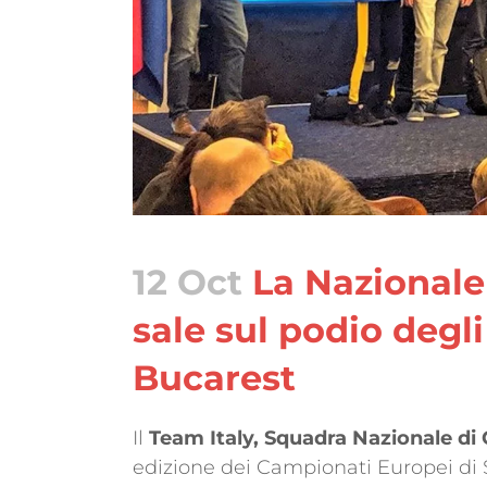
12 Oct
La Nazionale
sale sul podio degl
Bucarest
Il
Team Italy, Squadra Nazionale di
edizione dei Campionati Europei di Sic