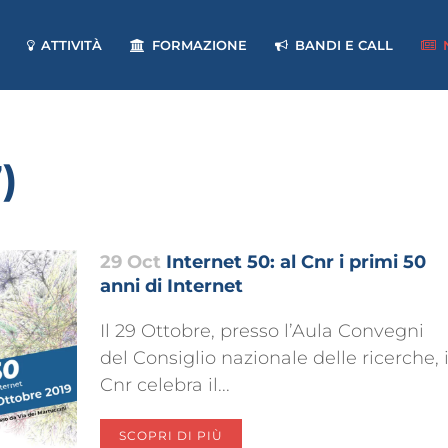
ATTIVITÀ
FORMAZIONE
BANDI E CALL
)
29 Oct
Internet 50: al Cnr i primi 50
anni di Internet
Il 29 Ottobre, presso l’Aula Convegni
del Consiglio nazionale delle ricerche, i
Cnr celebra il...
SCOPRI DI PIÙ