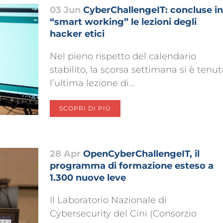
03 Jun
CyberChallengeIT: concluse in
“smart working” le lezioni degli
hacker etici
Nel pieno rispetto del calendario
stabilito, la scorsa settimana si è tenut
l’ultima lezione di...
SCOPRI DI PIÙ
28 Apr
OpenCyberChallengeIT, il
programma di formazione esteso a
1.300 nuove leve
Il Laboratorio Nazionale di
Cybersecurity del Cini (Consorzio