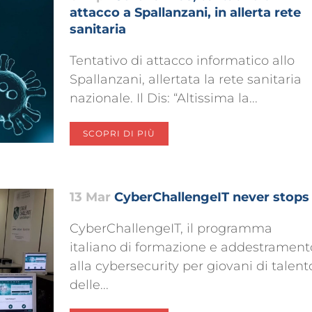
attacco a Spallanzani, in allerta rete
sanitaria
Tentativo di attacco informatico allo
Spallanzani, allertata la rete sanitaria
nazionale. Il Dis: “Altissima la...
SCOPRI DI PIÙ
13 Mar
CyberChallengeIT never stops
CyberChallengeIT, il programma
italiano di formazione e addestrament
alla cybersecurity per giovani di talent
delle...